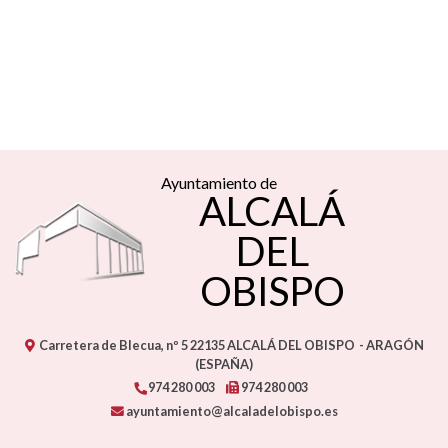
Ayuntamiento de
ALCALÁ
DEL
OBISPO
Carretera de Blecua, nº 5
22135
ALCALÁ DEL OBISPO
- ARAGÓN
(ESPAÑA)
974 280 003
974 280 003
ayuntamiento@alcaladelobispo.es