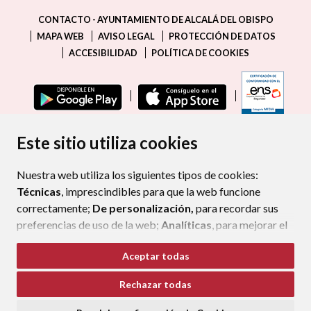
CONTACTO - AYUNTAMIENTO DE ALCALÁ DEL OBISPO
MAPA WEB
AVISO LEGAL
PROTECCIÓN DE DATOS
ACCESIBILIDAD
POLÍTICA DE COOKIES
ENLAC
Este sitio utiliza cookies
Nuestra web utiliza los siguientes tipos de cookies:
Técnicas
, imprescindibles para que la web funcione
correctamente;
De personalización,
para recordar sus
preferencias de uso de la web;
Analíticas
, para mejorar el
funcionamiento de la web y sus servicios.
Aceptar todas
Si acepta pulsando el botón
“Aceptar todas”
Rechazar todas
consideramos que acepta su uso. Si pulsa el botón
“Rechazar todas”
o continúa navegando sin realizar