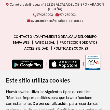
Carretera de Blecua, nº 5
22135
ALCALÁ DEL OBISPO
- ARAGÓN
(ESPAÑA)
974 280 003
974 280 003
ayuntamiento@alcaladelobispo.es
CONTACTO - AYUNTAMIENTO DE ALCALÁ DEL OBISPO
MAPA WEB
AVISO LEGAL
PROTECCIÓN DE DATOS
ACCESIBILIDAD
POLÍTICA DE COOKIES
ENLAC
Este sitio utiliza cookies
Nuestra web utiliza los siguientes tipos de cookies:
Técnicas
, imprescindibles para que la web funcione
correctamente;
De personalización,
para recordar sus
preferencias de uso de la web;
Analíticas
, para mejorar el