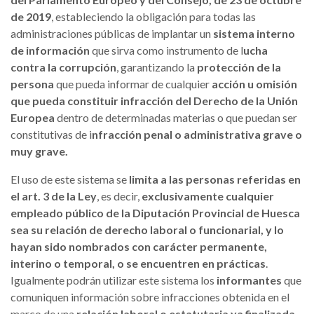
de 2019
, estableciendo la obligación para todas las
administraciones públicas de implantar un
sistema interno
de información
que sirva como instrumento de l
ucha
contra la corrupción
, garantizando la
protección de la
persona
que pueda informar de cualquier
acción u omisión
que pueda constituir infracción del Derecho de la Unión
Europea
dentro de determinadas materias o que puedan ser
constitutivas de i
nfracción penal o administrativa grave o
muy grave.
El uso de este sistema se
limita a las personas referidas en
el art. 3 de la Ley
, es decir,
exclusivamente cualquier
empleado público de la Diputación Provincial de Huesca
sea su relación de derecho laboral o funcionarial, y lo
hayan sido nombrados con carácter permanente,
interino o temporal, o se encuentren en prácticas
.
Igualmente podrán utilizar este sistema los
informantes
que
comuniquen información sobre infracciones obtenida en el
marco de una
relación laboral o estatutaria ya finalizada,