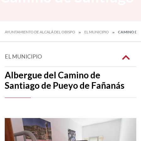
AYUNTAMIENTO DE ALCALÁ DEL OBISPO
EL MUNICIPIO
CAMINO DE
EL MUNICIPIO
Albergue del Camino de
Santiago de Pueyo de Fañanás