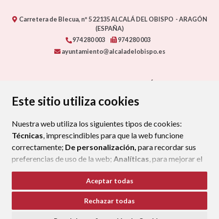
Carretera de Blecua, nº 5
22135
ALCALÁ DEL OBISPO
- ARAGÓN
(ESPAÑA)
974 280 003
974 280 003
ayuntamiento@alcaladelobispo.es
CONTACTO - AYUNTAMIENTO DE ALCALÁ DEL OBISPO
MAPA WEB
AVISO LEGAL
PROTECCIÓN DE DATOS
Este sitio utiliza cookies
ACCESIBILIDAD
POLÍTICA DE COOKIES
Nuestra web utiliza los siguientes tipos de cookies:
ENLAC
Técnicas
, imprescindibles para que la web funcione
correctamente;
De personalización,
para recordar sus
preferencias de uso de la web;
Analíticas
, para mejorar el
funcionamiento de la web y sus servicios.
Aceptar todas
Si acepta pulsando el botón
“Aceptar todas”
Rechazar todas
consideramos que acepta su uso. Si pulsa el botón
“Rechazar todas”
o continúa navegando sin realizar