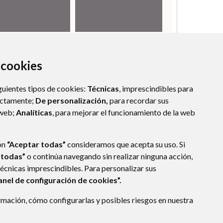
a cookies
guientes tipos de cookies:
Técnicas
, imprescindibles para
ectamente;
De personalización,
para recordar sus
 web;
Analíticas
, para mejorar el funcionamiento de la web
ón
“Aceptar todas”
consideramos que acepta su uso. Si
 todas”
o continúa navegando sin realizar ninguna acción,
técnicas imprescindibles. Para personalizar sus
anel de configuración de cookies”.
mación, cómo configurarlas y posibles riesgos en nuestra
ALCALÁ DEL OBISPO
- ARAGÓN
(ESPAÑA)