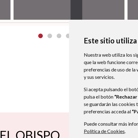
Este sitio utiliz
Nuestra web utiliza los si
que la web funcione corr
preferencias de uso de la
y sus servicios.
Si acepta pulsando el bot
pulsa el botón
“Rechazar
se guardarán las cookies 
preferencias acceda al
“P
Puede consultar más infor
EL OBISPO
Carretera de Blecua, nº 5
Política de Cookies
.
22135
974 280 003
974 280 003