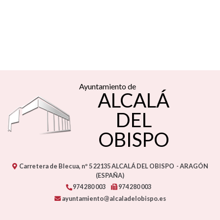
Ayuntamiento de
ALCALÁ
DEL
OBISPO
Carretera de Blecua, nº 5
22135
ALCALÁ DEL OBISPO
- ARAGÓN
(ESPAÑA)
974 280 003
974 280 003
ayuntamiento@alcaladelobispo.es