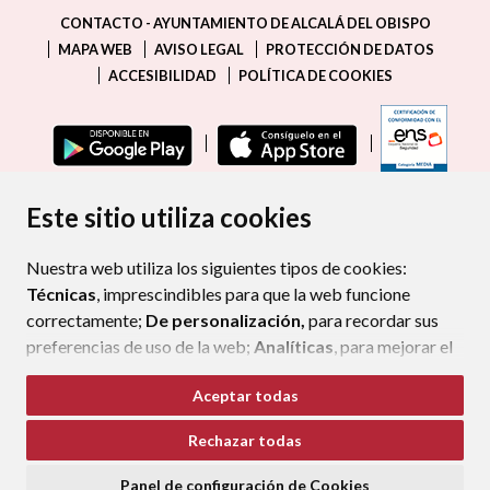
CONTACTO - AYUNTAMIENTO DE ALCALÁ DEL OBISPO
MAPA WEB
AVISO LEGAL
PROTECCIÓN DE DATOS
ACCESIBILIDAD
POLÍTICA DE COOKIES
ENLAC
Este sitio utiliza cookies
Nuestra web utiliza los siguientes tipos de cookies:
Técnicas
, imprescindibles para que la web funcione
correctamente;
De personalización,
para recordar sus
preferencias de uso de la web;
Analíticas
, para mejorar el
funcionamiento de la web y sus servicios.
Aceptar todas
Si acepta pulsando el botón
“Aceptar todas”
Rechazar todas
consideramos que acepta su uso. Si pulsa el botón
“Rechazar todas”
o continúa navegando sin realizar
Panel de configuración de Cookies