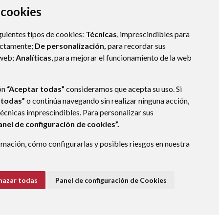
a cookies
guientes tipos de cookies:
Técnicas
, imprescindibles para
ectamente;
De personalización,
para recordar sus
 web;
Analíticas
, para mejorar el funcionamiento de la web
ón
“Aceptar todas”
consideramos que acepta su uso. Si
 todas”
o continúa navegando sin realizar ninguna acción,
técnicas imprescindibles. Para personalizar sus
anel de configuración de cookies”.
mación, cómo configurarlas y posibles riesgos en nuestra
ALCALÁ DEL OBISPO
- ARAGÓN
(ESPAÑA)
o.es
hazar todas
Panel de configuración de Cookies
E DATOS
ACCESIBILIDAD
POLÍTICA DE COOKIES