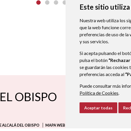
Este sitio utiliz
Nuestra web utiliza los si
que la web funcione corr
preferencias de uso de la
y sus servicios.
Si acepta pulsando el bot
pulsa el botón
“Rechazar
se guardarán las cookies 
preferencias acceda al
“P
Puede consultar más infor
EL OBISPO
Política de Cookies
.
Carretera de Blecua, nº 5
22135
974 280 003
974 280 003
ayuntamiento@alcaladelobisp
Aceptar todas
Rec
 ALCALÁ DEL OBISPO
MAPA WEB
AVISO LEGAL
PROTECCIÓN D