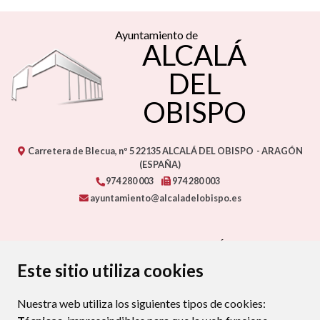
Ayuntamiento de
ALCALÁ
DEL
OBISPO
Carretera de Blecua, nº 5
22135
ALCALÁ DEL OBISPO
- ARAGÓN
(ESPAÑA)
974 280 003
974 280 003
ayuntamiento@alcaladelobispo.es
CONTACTO - AYUNTAMIENTO DE ALCALÁ DEL OBISPO
MAPA WEB
AVISO LEGAL
PROTECCIÓN DE DATOS
Este sitio utiliza cookies
ACCESIBILIDAD
POLÍTICA DE COOKIES
Nuestra web utiliza los siguientes tipos de cookies:
ENLAC