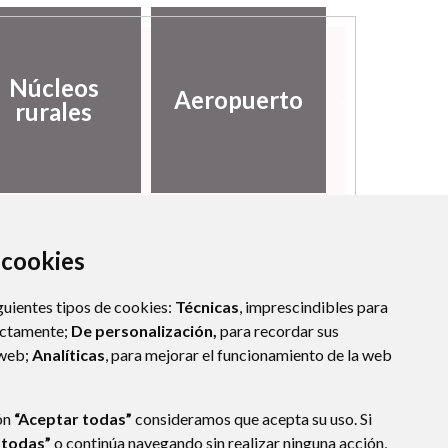
Canal in
Núcleos
Aeropuerto
de
rurales
informa
a cookies
guientes tipos de cookies:
Técnicas
, imprescindibles para
ectamente;
De personalización,
para recordar sus
 web;
Analíticas
, para mejorar el funcionamiento de la web
ón
“Aceptar todas”
consideramos que acepta su uso. Si
 todas”
o continúa navegando sin realizar ninguna acción,