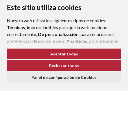
MAPA WEB
AVISO LEGAL
PROTECCIÓN DE DATOS
Este sitio utiliza cookies
ACCESIBILIDAD
POLÍTICA DE COOKIES
Nuestra web utiliza los siguientes tipos de cookies:
ENLAC
Técnicas
, imprescindibles para que la web funcione
correctamente;
De personalización,
para recordar sus
preferencias de uso de la web;
Analíticas
, para mejorar el
funcionamiento de la web y sus servicios.
Aceptar todas
Si acepta pulsando el botón
“Aceptar todas”
Rechazar todas
consideramos que acepta su uso. Si pulsa el botón
“Rechazar todas”
o continúa navegando sin realizar
Panel de configuración de Cookies
ninguna acción, se guardarán las cookies técnicas
imprescindibles. Para personalizar sus preferencias
acceda al
“Panel de configuración de cookies”.
Puede consultar más información, cómo configurarlas y
posibles riesgos en nuestra
Política de Cookies
.