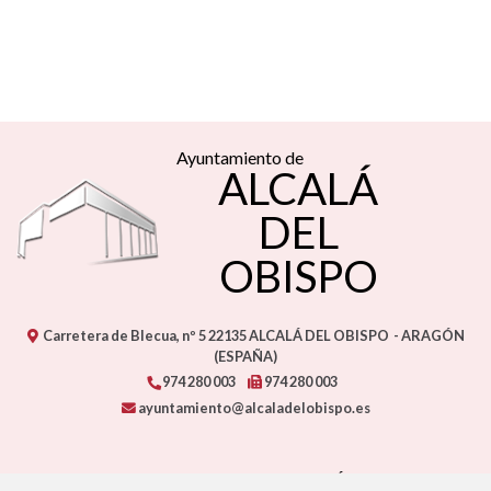
Ayuntamiento de
ALCALÁ
DEL
OBISPO
Carretera de Blecua, nº 5
22135
ALCALÁ DEL OBISPO
- ARAGÓN
(ESPAÑA)
974 280 003
974 280 003
ayuntamiento@alcaladelobispo.es
CONTACTO - AYUNTAMIENTO DE ALCALÁ DEL OBISPO