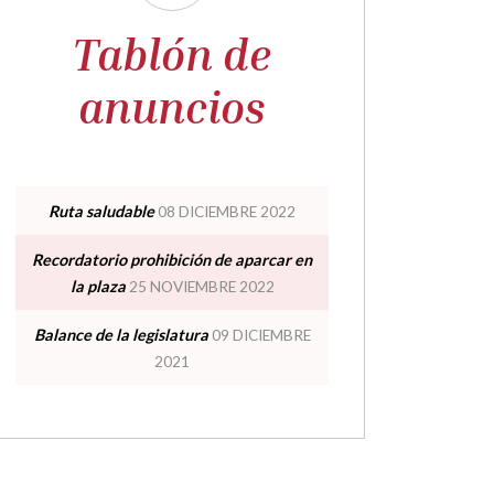
Tablón de
anuncios
Fiestas en
honor a Santa
Ruta saludable
08 DICIEMBRE 2022
Waldeska -
Recordatorio prohibición de aparcar en
Alcalá del
la plaza
25 NOVIEMBRE 2022
Obispo
28·05·2027
a
Balance de la legislatura
09 DICIEMBRE
29·05·2027
2021
Todo el dia