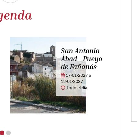
genda
 Antonio
Fiestas
d - Pueyo
patronales en
Fañanás
honor a la
Virgen de la
01·2027
a
bureta -
·2027
 el dia
Fañanás
06·05·2027
a
07·05·2027
Todo el dia