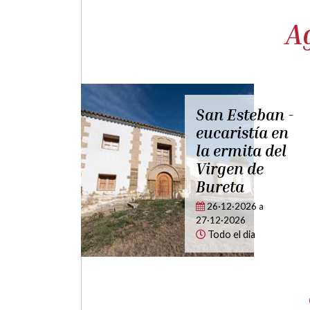
A
San Esteban -
San
eucaristía en
Aba
la ermita del
de 
Virgen de
17·
Bureta
18·01
Todo
26·12·2026
a
27·12·2026
Todo el dia