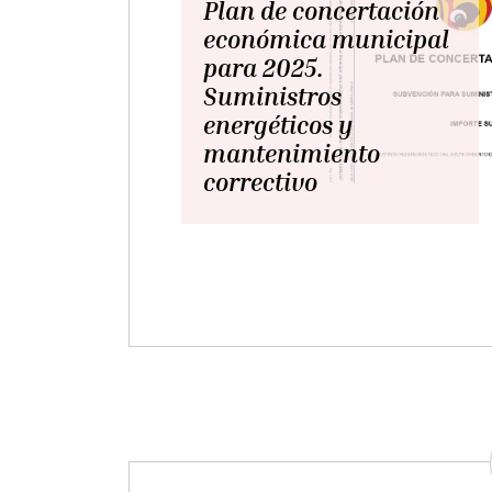
jueves, 8 diciembre 2022
Ruta saludable
DEPORTE
CULTURA
Circuito puesto en marcha con el
objetivo de promover la salud