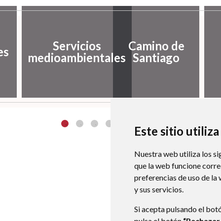
Servicios
Camino de
es
medioambientales
Santiago
Este sitio utiliz
Nuestra web utiliza los si
que la web funcione corr
preferencias de uso de la
y sus servicios.
Si acepta pulsando el bot
pulsa el botón
“Rechazar