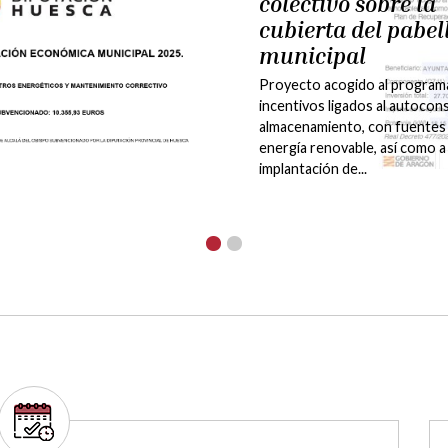
actividades 2021
-2022
DEPORTE
CULTURA
La Comarca Hoya de Huesca|
de Uesca ha puesto a disposi
una amplia oferta de cursos y
talleres para realizar activida
deportivas y...