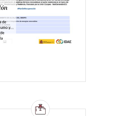
Plana
ción
des