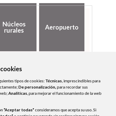
Canal in
Núcleos
Aeropuerto
de
rurales
informa
a cookies
guientes tipos de cookies:
Técnicas
, imprescindibles para
ectamente;
De personalización,
para recordar sus
 web;
Analíticas
, para mejorar el funcionamiento de la web
ón
“Aceptar todas”
consideramos que acepta su uso. Si
 todas”
o continúa navegando sin realizar ninguna acción,