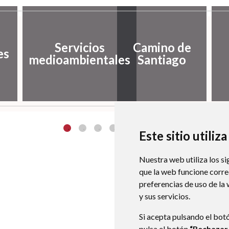
Servicios
Camino de
es
medioambientales
Santiago
Este sitio utiliz
Nuestra web utiliza los si
que la web funcione corr
preferencias de uso de la
y sus servicios.
Si acepta pulsando el bot
pulsa el botón
“Rechazar