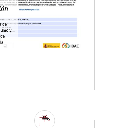
Plana
ción
des