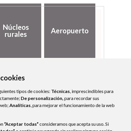
Canal in
Núcleos
Aeropuerto
de
rurales
informa
a cookies
guientes tipos de cookies:
Técnicas
, imprescindibles para
ectamente;
De personalización,
para recordar sus
 web;
Analíticas
, para mejorar el funcionamiento de la web
ón
“Aceptar todas”
consideramos que acepta su uso. Si
 todas”
o continúa navegando sin realizar ninguna acción,