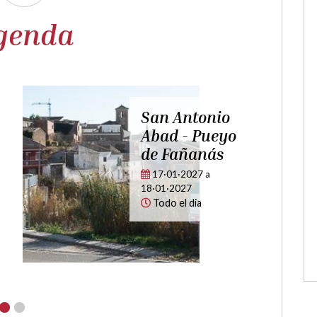
genda
Fiestas en
 en
honor a Santa
Waldeska -
la
Alcalá del
Obispo
28·05·2027
a
29·05·2027
Todo el dia