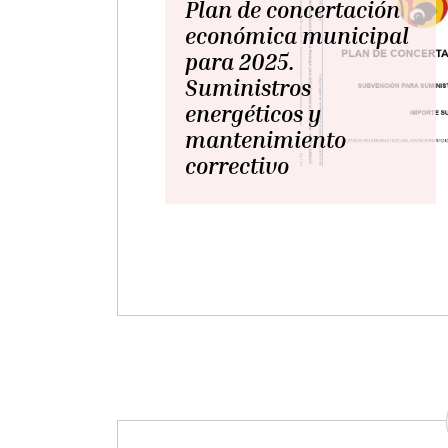
jueves, 8 diciembre 2022
Ruta saludable
DEPORTE
CULTURA
Circuito puesto en marcha con el
objetivo de promover la salud