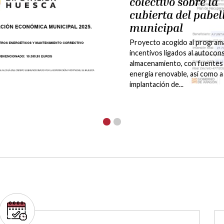
actividades 2021
-2022
DEPORTE
CULTURA
La Comarca Hoya de Huesca|
de Uesca ha puesto a disposi
una amplia oferta de cursos y
talleres para realizar activida
deportivas y...