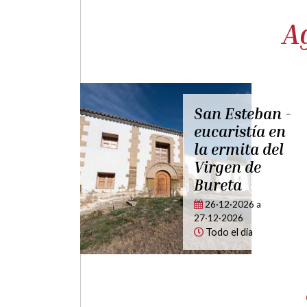
A
San Antonio
Fiestas
Abad - Pueyo
patronales
de Fañanás
honor a la
Virgen de 
17·01·2027
a
bureta -
18·01·2027
Todo el dia
Fañanás
06·05·2027
a
07·05·2027
Todo el dia